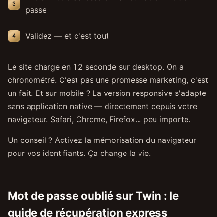
passe
Validez — et c'est tout
Le site charge en 1,2 seconde sur desktop. On a
chronométré. C'est pas une promesse marketing, c'est
un fait. Et sur mobile ? La version responsive s'adapte
sans application native — directement depuis votre
navigateur. Safari, Chrome, Firefox... peu importe.
Un conseil ? Activez la mémorisation du navigateur
pour vos identifiants. Ça change la vie.
Mot de passe oublié sur Twin : le
guide de récupération express