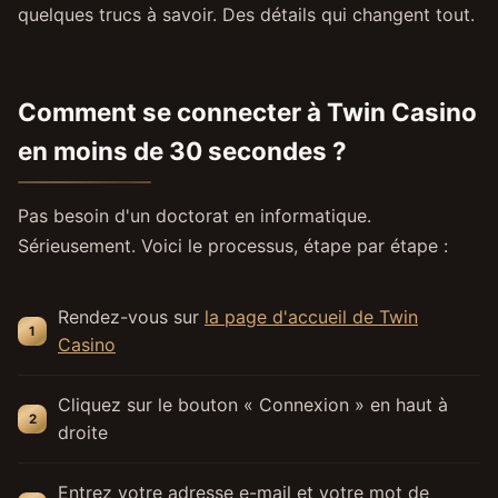
quelques trucs à savoir. Des détails qui changent tout.
Comment se connecter à Twin Casino
en moins de 30 secondes ?
Pas besoin d'un doctorat en informatique.
Sérieusement. Voici le processus, étape par étape :
Rendez-vous sur
la page d'accueil de Twin
Casino
Cliquez sur le bouton « Connexion » en haut à
droite
Entrez votre adresse e-mail et votre mot de