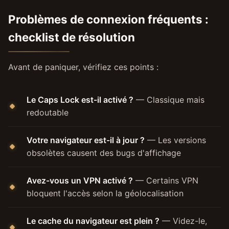
Problèmes de connexion fréquents :
checklist de résolution
Avant de paniquer, vérifiez ces points :
Le Caps Lock est-il activé ?
— Classique mais
redoutable
Votre navigateur est-il à jour ?
— Les versions
obsolètes causent des bugs d'affichage
Avez-vous un VPN activé ?
— Certains VPN
bloquent l'accès selon la géolocalisation
Le cache du navigateur est plein ?
— Videz-le,