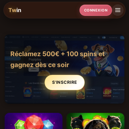
Tw
in
CONNEXION
Réclamez 500€ + 100 spins et
gagnez dès ce soir
S'INSCRIRE