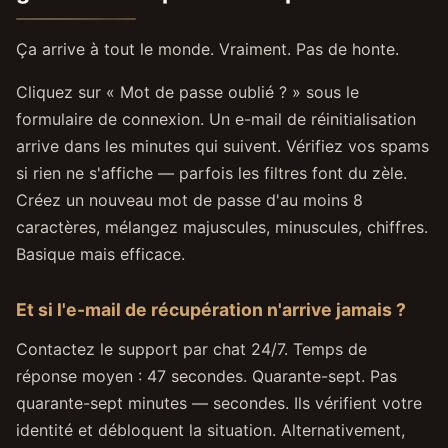
Ça arrive à tout le monde. Vraiment. Pas de honte.
Cliquez sur « Mot de passe oublié ? » sous le
formulaire de connexion. Un e-mail de réinitialisation
arrive dans les minutes qui suivent. Vérifiez vos spams
si rien ne s'affiche — parfois les filtres font du zèle.
Créez un nouveau mot de passe d'au moins 8
caractères, mélangez majuscules, minuscules, chiffres.
Basique mais efficace.
Et si l'e-mail de récupération n'arrive jamais ?
Contactez le support par chat 24/7. Temps de
réponse moyen : 47 secondes. Quarante-sept. Pas
quarante-sept minutes — secondes. Ils vérifient votre
identité et débloquent la situation. Alternativement,